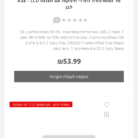
מד טמפרטורה לחדרי תינוקות עם תצוגת LCD - צבע
לבן
0
1. חומר: ABS 2. טווח מדידת טמפרטורה: -50-70 מעלות צלזיוס (-58-
158 מעלות פרנהייט) 3. טווח מדידת לחות: 10% עד 99% RH 4. ספק
חשמל: מכיל סוללת כפתור CR2032 5. גודל: בערך 4.3x1.1 ס"מ 6.
משקל: בערך 25.5 גרם מאפיינים: 1. ניטור בזמן ..
₪53.99
הוספה לעגלת הקניות
משלוח חינם - זמן אספקה 7-12 ימי עסקים!