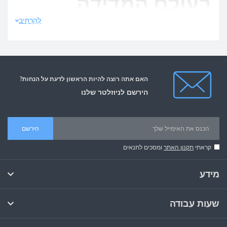
בעולם המדידה
לְהַרְחִיב
והניטור של סביבת
התינוקות והמטבח,
באמצעות עשרת
האם אתה רוצה להיות הראשון לדעת על הנחות?
הירשם לניוזלטר שלנו
המילים המפתח
הירשם
הבאות: מד
קראתי
תקנון האתר
ומסכים לתנאים
טמפרטורה למקרר,
מידע
מד טמפרטורה
שעות עבודה
ולחות מקצועי, מד