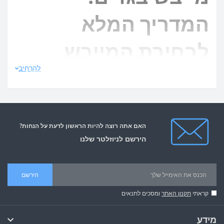
המדריך המלא
לבחירת המייבש
לְהַרְחִיב
הנייד המתאים
לתינוקות
האם אתה רוצה להיות הראשון לדעת על הנחות?
הירשם לניוזלטר שלנו
בחירת מייבש בגדים נייד היא צעד חשוב בהקניית ציוד לתינוק.
במאמר זה, נחקור עשר מילים מפתח הקשורות למייבשי בגדים,
ונספק מדריך מקיף לבחירת המייבש המתאים לצרכייך ולצרכי
הירשם
התינוק שלך.
קראתי
תקנון האתר
ומסכים לתנאים
1. מייבש בגדים נייד
מידע