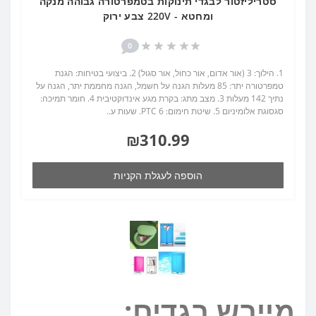
סטריליזטור לבגדי תינוקות בטמפרטורה גבוהה מנקה
ומחטא - 220V צבע ירוק
0
1. הילוך: 3 (אור אדום, אור כחול, אור סגול) 2. ביצועי בטיחות: הגנת
טמפרטורה יתר: 85 מעלות הגנה על חשמל, הגנה מחממת יתר, הגנה על
נתיך 142 מעלות 3. מצב מתג: בקרת מגע אינדוקטיבית 4. חומר תמיכה:
סגסוגת אלומיניום 5. שיטת חימום: PTC 6. שעות ע..
₪310.99
הוספה לעגלת הקניות
מייבש בגדים: