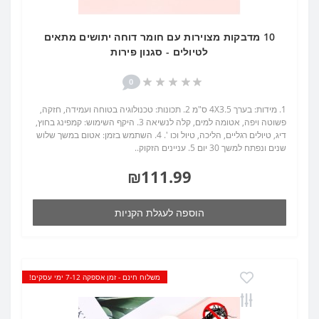
10 מדבקות מצוירות עם חומר דוחה יתושים מתאים
לטיולים - סגנון פירות
0
1. מידות: בערך 4X3.5 ס"מ 2. תכונות: טכנולוגיה בטוחה ועמידה, חזקה,
פשוטה ויפה, אטומה למים, קלה לנשיאה 3. היקף השימוש: קמפינג בחוץ,
דיג, טיולים רגליים, הליכה, טיול וכו '. 4. השתמש בזמן: אטום במשך שלוש
שנים ונפתח למשך 30 יום 5. עניינים הזקוק..
₪111.99
הוספה לעגלת הקניות
משלוח חינם - זמן אספקה 7-12 ימי עסקים!