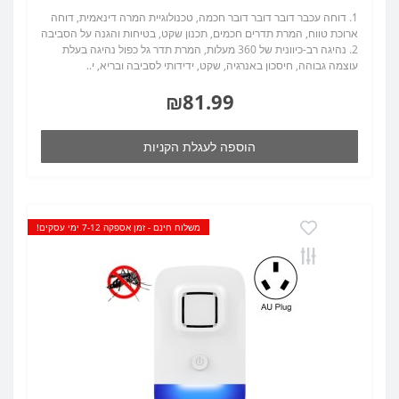
1. דוחה עכבר דובר דובר דובר חכמה, טכנולוגיית המרה דינאמית, דוחה
ארוכת טווח, המרת תדרים חכמים, תכנון שקט, בטיחות והגנה על הסביבה
2. נהיגה רב-כיוונית של 360 מעלות, המרת תדר גל כפול נהיגה בעלת
עוצמה גבוהה, חיסכון באנרגיה, שקט, ידידותי לסביבה ובריא, י..
₪81.99
הוספה לעגלת הקניות
משלוח חינם - זמן אספקה 7-12 ימי עסקים!