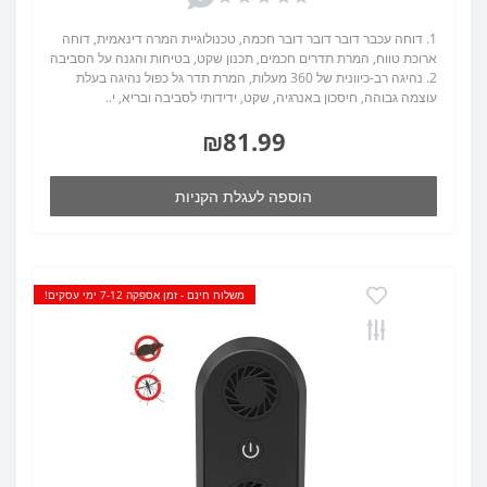
1. דוחה עכבר דובר דובר דובר חכמה, טכנולוגיית המרה דינאמית, דוחה
ארוכת טווח, המרת תדרים חכמים, תכנון שקט, בטיחות והגנה על הסביבה
2. נהיגה רב-כיוונית של 360 מעלות, המרת תדר גל כפול נהיגה בעלת
עוצמה גבוהה, חיסכון באנרגיה, שקט, ידידותי לסביבה ובריא, י..
₪81.99
הוספה לעגלת הקניות
משלוח חינם - זמן אספקה 7-12 ימי עסקים!