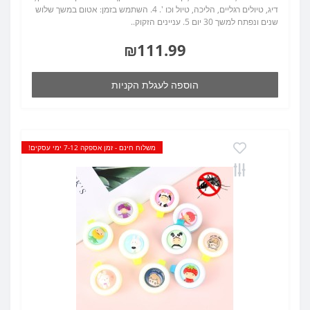
דיג, טיולים רגליים, הליכה, טיול וכו '. 4. השתמש בזמן: אטום במשך שלוש
שנים ונפתח למשך 30 יום 5. עניינים הזקוק..
₪111.99
הוספה לעגלת הקניות
משלוח חינם - זמן אספקה 7-12 ימי עסקים!