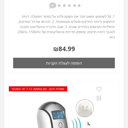
0
1. קל לשימוש: פשוט חבר את השקע ולחץ על כפתור הפעולה. דוחה
היתושים ודוחה החרקים פועלים אוטומטית. 2. הכניסו את כל המזיקים,
החולדות והבאגים בתדרים שונים. 3. שבב הדברה אינטליגנטי מובנה
לעכבר דוחה חרקים, ומספק תדירות אינטליגנטית של 20kHz-158kHz.
באו..
₪84.99
הוספה לעגלת הקניות
משלוח חינם - זמן אספקה 7-12 ימי עסקים!