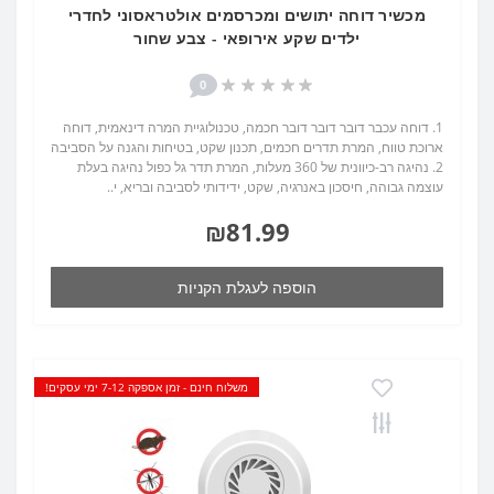
מכשיר דוחה יתושים ומכרסמים אולטראסוני לחדרי
ילדים שקע אירופאי - צבע שחור
0
1. דוחה עכבר דובר דובר דובר חכמה, טכנולוגיית המרה דינאמית, דוחה
ארוכת טווח, המרת תדרים חכמים, תכנון שקט, בטיחות והגנה על הסביבה
2. נהיגה רב-כיוונית של 360 מעלות, המרת תדר גל כפול נהיגה בעלת
עוצמה גבוהה, חיסכון באנרגיה, שקט, ידידותי לסביבה ובריא, י..
₪81.99
הוספה לעגלת הקניות
משלוח חינם - זמן אספקה 7-12 ימי עסקים!