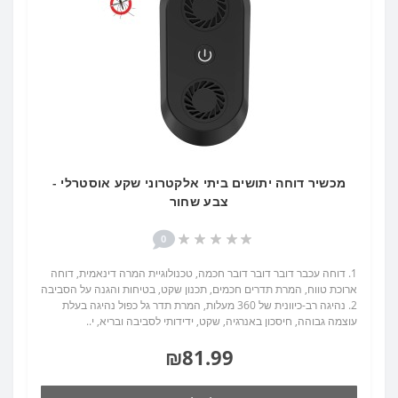
מכשיר דוחה יתושים ביתי אלקטרוני שקע אוסטרלי -
צבע שחור
0
1. דוחה עכבר דובר דובר דובר חכמה, טכנולוגיית המרה דינאמית, דוחה
ארוכת טווח, המרת תדרים חכמים, תכנון שקט, בטיחות והגנה על הסביבה
2. נהיגה רב-כיוונית של 360 מעלות, המרת תדר גל כפול נהיגה בעלת
עוצמה גבוהה, חיסכון באנרגיה, שקט, ידידותי לסביבה ובריא, י..
₪81.99