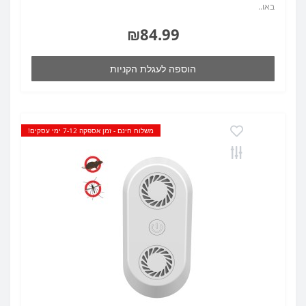
באו..
₪84.99
הוספה לעגלת הקניות
משלוח חינם - זמן אספקה 7-12 ימי עסקים!