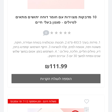
10 מדבקות מצוירות עם חומר דוחה יתושים מתאים
לטיולים - סגנון בעלי חיים
0
1. מידות: בערך 4X3.5 ס"מ 2. תכונות: טכנולוגיה בטוחה ועמידה, חזקה,
פשוטה ויפה, אטומה למים, קלה לנשיאה 3. היקף השימוש: קמפינג בחוץ,
דיג, טיולים רגליים, הליכה, טיול וכו '. 4. השתמש בזמן: אטום במשך שלוש
שנים ונפתח למשך 30 יום 5. עניינים הזקוק..
₪111.99
הוספה לעגלת הקניות
משלוח חינם - זמן אספקה 7-12 ימי עסקים!