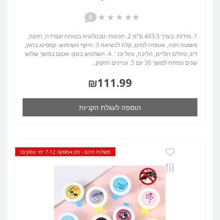
0
1. מידות: בערך 4X3.5 ס"מ 2. תכונות: טכנולוגיה בטוחה ועמידה, חזקה,
פשוטה ויפה, אטומה למים, קלה לנשיאה 3. היקף השימוש: קמפינג בחוץ,
דיג, טיולים רגליים, הליכה, טיול וכו '. 4. השתמש בזמן: אטום במשך שלוש
שנים ונפתח למשך 30 יום 5. עניינים הזקוק..
₪111.99
הוספה לעגלת הקניות
משלוח חינם - זמן אספקה 7-12 ימי עסקים!