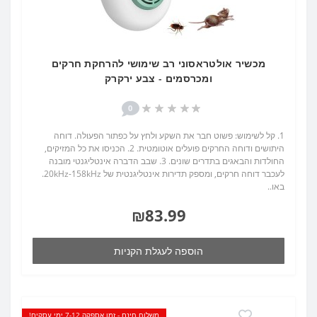
מכשיר אולטראסוני רב שימושי להרחקת חרקים
ומכרסמים - צבע ירקרק
0
1. קל לשימוש: פשוט חבר את השקע ולחץ על כפתור הפעולה. דוחה
היתושים ודוחה החרקים פועלים אוטומטית. 2. הכניסו את כל המזיקים,
החולדות והבאגים בתדרים שונים. 3. שבב הדברה אינטליגנטי מובנה
לעכבר דוחה חרקים, ומספק תדירות אינטליגנטית של 20kHz-158kHz.
באו..
₪83.99
הוספה לעגלת הקניות
משלוח חינם - זמן אספקה 7-12 ימי עסקים!