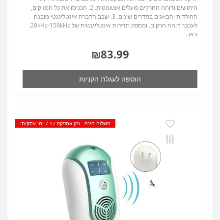
היתושים ודוחה החרקים פועלים אוטומטית. 2. הכניסו את כל המזיקים,
החולדות והבאגים בתדרים שונים. 3. שבב הדברה אינטליגנטי מובנה
לעכבר דוחה חרקים, ומספק תדירות אינטליגנטית של 20kHz-158kHz.
באו..
₪83.99
הוספה לעגלת הקניות
משלוח חינם - זמן אספקה 7-12 ימי עסקים!