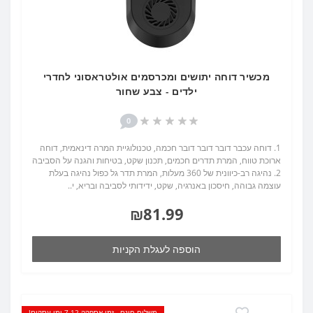
מכשיר דוחה יתושים ומכרסמים אולטראסוני לחדרי
ילדים - צבע שחור
0
1. דוחה עכבר דובר דובר דובר חכמה, טכנולוגיית המרה דינאמית, דוחה
ארוכת טווח, המרת תדרים חכמים, תכנון שקט, בטיחות והגנה על הסביבה
2. נהיגה רב-כיוונית של 360 מעלות, המרת תדר גל כפול נהיגה בעלת
עוצמה גבוהה, חיסכון באנרגיה, שקט, ידידותי לסביבה ובריא, י..
₪81.99
הוספה לעגלת הקניות
משלוח חינם - זמן אספקה 7-12 ימי עסקים!