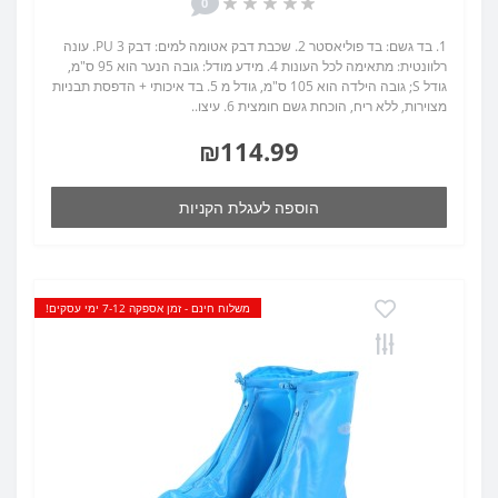
0
1. בד גשם: בד פוליאסטר 2. שכבת דבק אטומה למים: דבק PU 3. עונה
רלוונטית: מתאימה לכל העונות 4. מידע מודל: גובה הנער הוא 95 ס"מ,
גודל S; גובה הילדה הוא 105 ס"מ, גודל מ 5. בד איכותי + הדפסת תבניות
מצוירות, ללא ריח, הוכחת גשם חומצית 6. עיצו..
₪114.99
הוספה לעגלת הקניות
משלוח חינם - זמן אספקה 7-12 ימי עסקים!