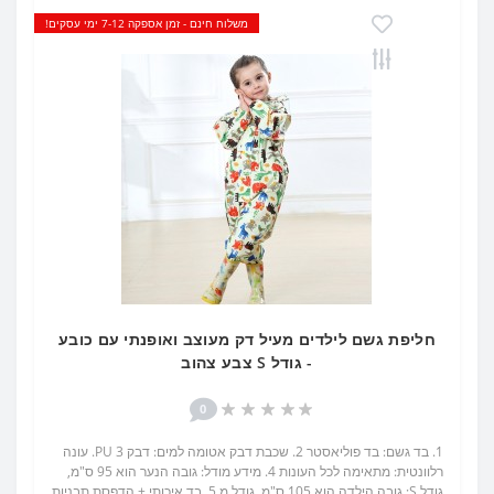
משלוח חינם - זמן אספקה 7-12 ימי עסקים!
חליפת גשם לילדים מעיל דק מעוצב ואופנתי עם כובע
- גודל S צבע צהוב
0
1. בד גשם: בד פוליאסטר 2. שכבת דבק אטומה למים: דבק PU 3. עונה
רלוונטית: מתאימה לכל העונות 4. מידע מודל: גובה הנער הוא 95 ס"מ,
גודל S; גובה הילדה הוא 105 ס"מ, גודל מ 5. בד איכותי + הדפסת תבניות