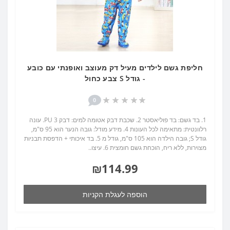
חליפת גשם לילדים מעיל דק מעוצב ואופנתי עם כובע
- גודל S צבע כחול
0
1. בד גשם: בד פוליאסטר 2. שכבת דבק אטומה למים: דבק PU 3. עונה
רלוונטית: מתאימה לכל העונות 4. מידע מודל: גובה הנער הוא 95 ס"מ,
גודל S; גובה הילדה הוא 105 ס"מ, גודל מ 5. בד איכותי + הדפסת תבניות
מצוירות, ללא ריח, הוכחת גשם חומצית 6. עיצו..
₪114.99
הוספה לעגלת הקניות