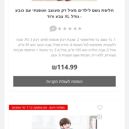
חליפת גשם לילדים מעיל דק מעוצב ואופנתי עם כובע
- גודל XL צבע ורוד
0
1. בד גשם: בד פוליאסטר 2. שכבת דבק אטומה למים: דבק PU 3. עונה
רלוונטית: מתאימה לכל העונות 4. מידע מודל: גובה הנער הוא 95 ס"מ,
גודל S; גובה הילדה הוא 105 ס"מ, גודל מ 5. בד איכותי + הדפסת תבניות
מצוירות, ללא ריח, הוכחת גשם חומצית 6. עיצו..
₪114.99
הוספה לעגלת הקניות
משלוח חינם - זמן אספקה 7-12 ימי עסקים!