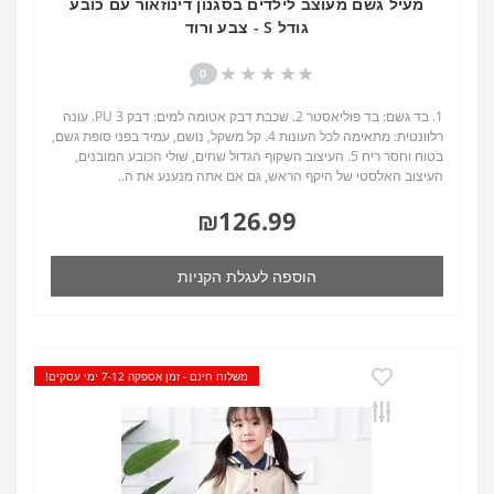
מעיל גשם מעוצב לילדים בסגנון דינוזאור עם כובע
גודל S - צבע ורוד
0
1. בד גשם: בד פוליאסטר 2. שכבת דבק אטומה למים: דבק PU 3. עונה
רלוונטית: מתאימה לכל העונות 4. קל משקל, נושם, עמיד בפני סופת גשם,
בטוח וחסר ריח 5. העיצוב השקוף הגדול שחים, שולי הכובע המובנים,
העיצוב האלסטי של היקף הראש, גם אם אתה מנענע את ה..
₪126.99
הוספה לעגלת הקניות
משלוח חינם - זמן אספקה 7-12 ימי עסקים!