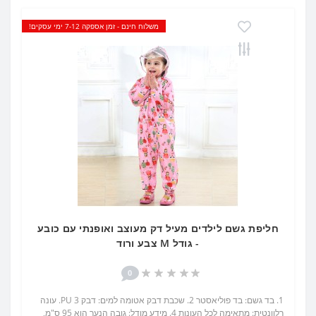
משלוח חינם - זמן אספקה 7-12 ימי עסקים!
חליפת גשם לילדים מעיל דק מעוצב ואופנתי עם כובע
- גודל M צבע ורוד
0
1. בד גשם: בד פוליאסטר 2. שכבת דבק אטומה למים: דבק PU 3. עונה
רלוונטית: מתאימה לכל העונות 4. מידע מודל: גובה הנער הוא 95 ס"מ,