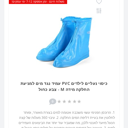
משלוח חינם - זמן אספקה 7-12 ימי עסקים!
כיסוי נעליים לילדים PVC עמיד נגד מים למניעת
החלקה מידה M - צבע כחול
0
1. הרוכסן הפנימי עשוי משכבה אטומה למים בצורת מאוורר, ופותר
לחלוטין את בעיית דליפת המים החלקה. 2. עיבוי 360 מעלות של קצה
הנעל מיועד לאנטי-ללבן, מה שמגביר עוד יותר את הביצועים העמידים
למים. 3. העיצוב של דפוסים קעורים וקמורים על סולית כיסוי הנעל מ..