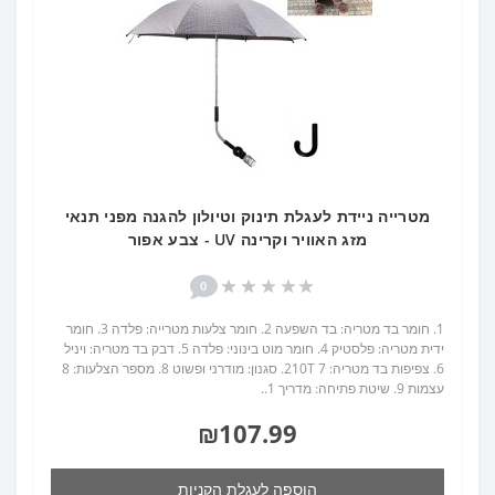
מטרייה ניידת לעגלת תינוק וטיולון להגנה מפני תנאי
מזג האוויר וקרינה UV - צבע אפור
0
1. חומר בד מטריה: בד השפעה 2. חומר צלעות מטרייה: פלדה 3. חומר
ידית מטריה: פלסטיק 4. חומר מוט בינוני: פלדה 5. דבק בד מטריה: ויניל
6. צפיפות בד מטריה: 210T 7. סגנון: מודרני ופשוט 8. מספר הצלעות: 8
עצמות 9. שיטת פתיחה: מדריך 1..
₪107.99
הוספה לעגלת הקניות