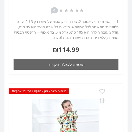
0
1. בד גשם: בד פוליאסטר 2. שכבת דבק אטומה למים: דבק PU 3. עונה
רלוונטית: מתאימה לכל העונות 4. מידע מודל: גובה הנער הוא 95 ס"מ,
גודל S; גובה הילדה הוא 105 ס"מ, גודל מ 5. בד איכותי + הדפסת תבניות
מצוירות, ללא ריח, הוכחת גשם חומצית 6. עיצו..
₪114.99
הוספה לעגלת הקניות
משלוח חינם - זמן אספקה 7-12 ימי עסקים!