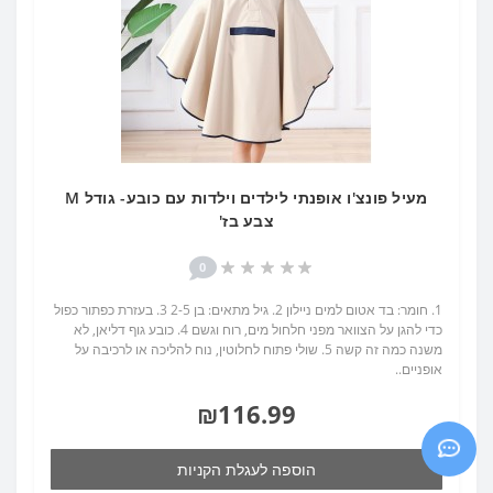
מעיל פונצ'ו אופנתי לילדים וילדות עם כובע- גודל M
צבע בז'
0
1. חומר: בד אטום למים ניילון 2. גיל מתאים: בן 2-5 3. בעזרת כפתור כפול
כדי להגן על הצוואר מפני חלחול מים, רוח וגשם 4. כובע גוף דליאן, לא
משנה כמה זה קשה 5. שולי פתוח לחלוטין, נוח להליכה או לרכיבה על
אופניים..
₪116.99
הוספה לעגלת הקניות