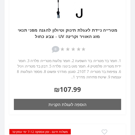
מטרייה ניידת לעגלת תינוק וטיולון להגנה מפני תנאי
מזג האוויר וקרינה UV - צבע כחול
0
1. חומר בד מטריה: בד השפעה 2. חומר צלעות מטרייה: פלדה 3. חומר
ידית מטריה: פלסטיק 4. חומר מוט בינוני: פלדה 5. דבק בד מטריה: ויניל
6. צפיפות בד מטריה: 210T 7. סגנון: מודרני ופשוט 8. מספר הצלעות: 8
עצמות 9. שיטת פתיחה: מדריך 1..
₪107.99
הוספה לעגלת הקניות
משלוח חינם - זמן אספקה 7-12 ימי עסקים!