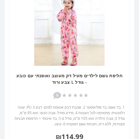
חליפת גשם לילדים מעיל דק מעוצב ואופנתי עם כובע
- גודל L צבע ורוד
0
1. בד גשם: בד פוליאסטר 2. שכבת דבק אטומה למים: דבק PU 3. עונה
רלוונטית: מתאימה לכל העונות 4. מידע מודל: גובה הנער הוא 95 ס"מ,
גודל S; גובה הילדה הוא 105 ס"מ, גודל מ 5. בד איכותי + הדפסת תבניות
מצוירות, ללא ריח, הוכחת גשם חומצית 6. עיצו..
₪114.99