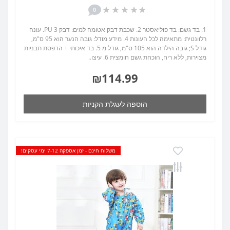
0
1. בד גשם: בד פוליאסטר 2. שכבת דבק אטומה למים: דבק PU 3. עונה
רלוונטית: מתאימה לכל העונות 4. מידע מודל: גובה הנער הוא 95 ס"מ,
גודל S; גובה הילדה הוא 105 ס"מ, גודל מ 5. בד איכותי + הדפסת תבניות
מצוירות, ללא ריח, הוכחת גשם חומצית 6. עיצו..
₪114.99
הוספה לעגלת הקניות
משלוח חינם - זמן אספקה 7-12 ימי עסקים!