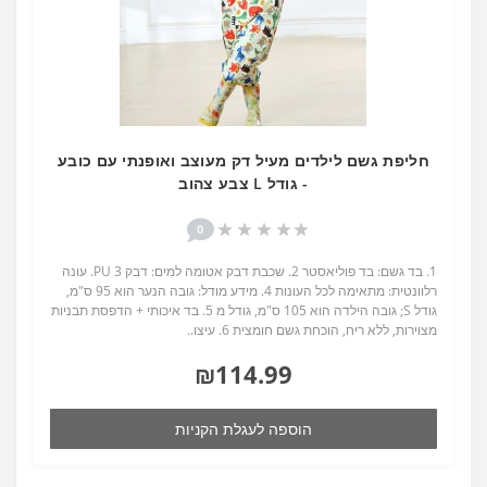
חליפת גשם לילדים מעיל דק מעוצב ואופנתי עם כובע
- גודל L צבע צהוב
0
1. בד גשם: בד פוליאסטר 2. שכבת דבק אטומה למים: דבק PU 3. עונה
רלוונטית: מתאימה לכל העונות 4. מידע מודל: גובה הנער הוא 95 ס"מ,
גודל S; גובה הילדה הוא 105 ס"מ, גודל מ 5. בד איכותי + הדפסת תבניות
מצוירות, ללא ריח, הוכחת גשם חומצית 6. עיצו..
₪114.99
הוספה לעגלת הקניות