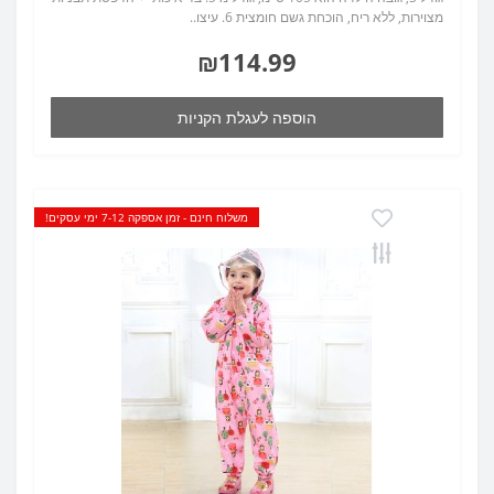
מצוירות, ללא ריח, הוכחת גשם חומצית 6. עיצו..
₪114.99
הוספה לעגלת הקניות
משלוח חינם - זמן אספקה 7-12 ימי עסקים!