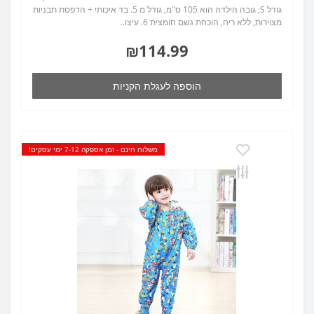
גודל S; גובה הילדה הוא 105 ס"מ, גודל מ 5. בד איכותי + הדפסת תבניות
מצוירות, ללא ריח, הוכחת גשם חומצית 6. עיצו..
₪114.99
הוספה לעגלת הקניות
משלוח חינם - זמן אספקה 7-12 ימי עסקים!