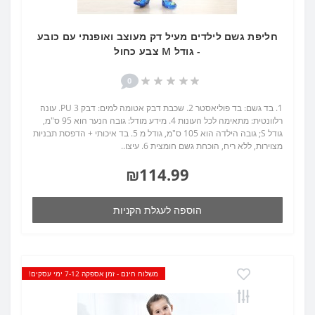
חליפת גשם לילדים מעיל דק מעוצב ואופנתי עם כובע
- גודל M צבע כחול
0
1. בד גשם: בד פוליאסטר 2. שכבת דבק אטומה למים: דבק PU 3. עונה
רלוונטית: מתאימה לכל העונות 4. מידע מודל: גובה הנער הוא 95 ס"מ,
גודל S; גובה הילדה הוא 105 ס"מ, גודל מ 5. בד איכותי + הדפסת תבניות
מצוירות, ללא ריח, הוכחת גשם חומצית 6. עיצו..
₪114.99
הוספה לעגלת הקניות
משלוח חינם - זמן אספקה 7-12 ימי עסקים!