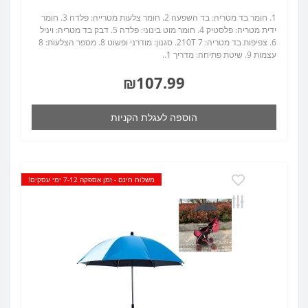
1. חומר בד מטריה: בד השפעה 2. חומר צלעות מטרייה: פלדה 3. חומר
ידית מטריה: פלסטיק 4. חומר מוט בינוני: פלדה 5. דבק בד מטריה: ויניל
6. צפיפות בד מטריה: 210T 7. סגנון: מודרני ופשוט 8. מספר הצלעות: 8
עצמות 9. שיטת פתיחה: מדריך 1..
₪107.99
הוספה לעגלת הקניות
משלוח חינם - זמן אספקה 7-12 ימי עסקים!