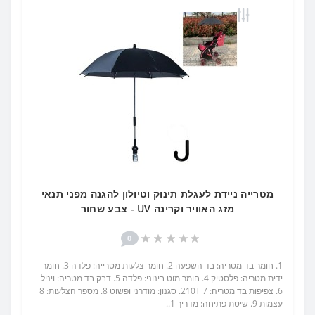
מטרייה ניידת לעגלת תינוק וטיולון להגנה מפני תנאי
מזג האוויר וקרינה UV - צבע שחור
0
1. חומר בד מטריה: בד השפעה 2. חומר צלעות מטרייה: פלדה 3. חומר
ידית מטריה: פלסטיק 4. חומר מוט בינוני: פלדה 5. דבק בד מטריה: ויניל
6. צפיפות בד מטריה: 210T 7. סגנון: מודרני ופשוט 8. מספר הצלעות: 8
עצמות 9. שיטת פתיחה: מדריך 1..